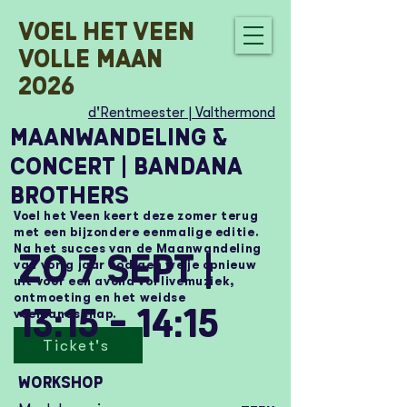
Voel het veen
Volle Maan
2026
d'Rentmeester | Valthermond
Maanwandeling &
concert | Bandana
Brothers
Voel het Veen keert deze zomer terug
met een bijzondere eenmalige editie.
Na het succes van de Maanwandeling
Zo 7 sept |
van vorig jaar nodigen we je opnieuw
uit voor een avond vol livemuziek,
ontmoeting en het weidse
13:15 - 14:15
veenlandschap.
Ticket's
Workshop