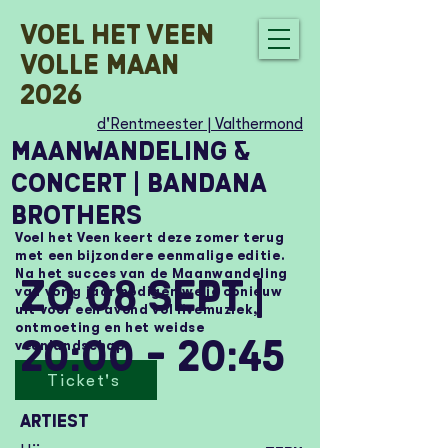
Voel het veen
Volle Maan
2026
d'Rentmeester | Valthermond
Maanwandeling &
concert | Bandana
Brothers
Voel het Veen keert deze zomer terug
met een bijzondere eenmalige editie.
Na het succes van de Maanwandeling
Zo 08 Sept |
van vorig jaar nodigen we je opnieuw
uit voor een avond vol livemuziek,
ontmoeting en het weidse
20:00 - 20:45
veenlandschap.
Ticket's
Artiest