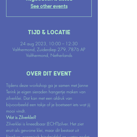
See other events
Tijd & locatie
24 aug 2023, 10:00 – 12:30
Valthermond, Zuiderdiep 279, 7876 AP
Valthermond, Netherlands
Over dit event
Tijdens deze workshop ga je samen met Janne 
Terink je eigen sieraden hangertje maken van 
zilverklei. Dat kan met een afdruk van 
bijvoorbeeld een takje of je boetseert iets wat jij 
mooi vindt.
Wat is Zilverklei?
Zilverklei is kneedbaar (ECHT)zilver. Het ziet 
eruit als gewone klei, maar dit bestaat uit 
fijnzilver, organisch bindmiddel en water zodat 