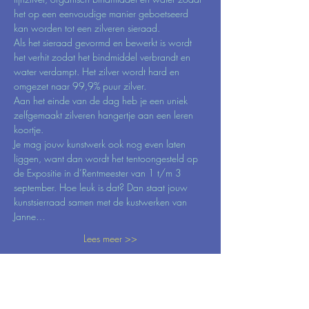
het op een eenvoudige manier geboetseerd 
kan worden tot een zilveren sieraad.
Als het sieraad gevormd en bewerkt is wordt 
het verhit zodat het bindmiddel verbrandt en 
water verdampt. Het zilver wordt hard en 
omgezet naar 99,9% puur zilver.
Aan het einde van de dag heb je een uniek 
zelfgemaakt zilveren hangertje aan een leren 
koortje.
Je mag jouw kunstwerk ook nog even laten 
liggen, want dan wordt het tentoongesteld op 
de Expositie in d’Rentmeester van 1 t/m 3 
september. Hoe leuk is dat? Dan staat jouw 
kunstsierraad samen met de kustwerken van 
Janne…
Lees meer >>
Tickets