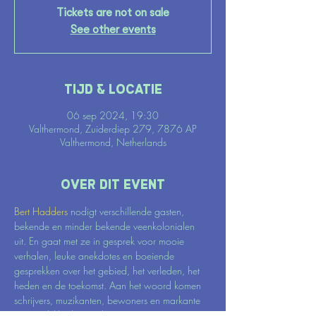
Tickets are not on sale
See other events
Tijd & locatie
06 sep 2024, 19:30
Valthermond, Zuiderdiep 279, 7876 AP
Valthermond, Netherlands
Over dit event
Bert Hadders 
nodigt verschillende gasten, 
bekende en minder bekende veenkolonialen 
uit. En gaat met ze in gesprek voor mooie 
verhalen, leuke anekdotes en boeiende 
gesprekken over het gebied, het verleden, het 
heden en de toekomst. Aan het woord komen 
schrijvers, muzikanten, bewoners en markante 
persoonlijkheden uit de regio. 