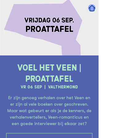
Voel het Veen |
Proattafel
vr 06 sep
  |  
Valthermond
Er zijn genoeg verhalen over het Veen en
er zijn al vele boeken over geschreven.
Maar wat gebeurt er als je de kenners, de
verhalenvertellers, Veen-romanticus en
een goede interviewer bij elkaar zet?